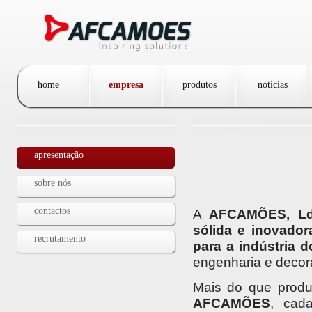
Passar para o conteúdo principal
home
empresa
produtos
notícias
apresentação
sobre nós
contactos
A
AFCAMÕES, Ld
sólida e inovador
recrutamento
para a indústria d
engenharia e decor
Mais do que produ
AFCAMÕES
,
cad