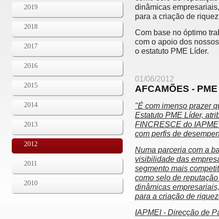
dinâmicas empresariais,
2019
para a criação de riquez
2018
Com base no óptimo tra
com o apoio dos nossos 
2017
o estatuto PME Líder.
2016
01/06/2012
2015
AFCAMÕES - PME
2014
"É com imenso prazer q
Estatuto PME Líder, atr
FINCRESCE do IAPMEI, 
2013
com perfis de desempen
2012
Numa parceria com a ban
visibilidade das empres
2011
segmento mais competit
como selo de reputação
2010
dinâmicas empresariais,
para a criação de riquez
IAPMEI - Direcção de Pa