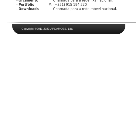
-
Orçamento
Chamada para a rede fixa nacional.
-
Portfólio
M: (+351) 915 194 520
-
Downloads
Chamada para a rede móvel nacional.
Copyright
©2011-2023 AFCAMÕES, Lda.