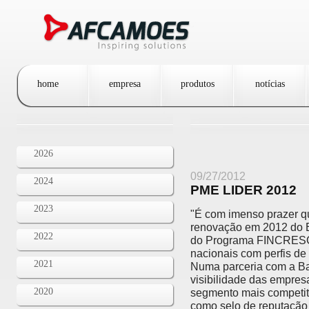
Passar para o conteúdo principal
home
empresa
produtos
notícias
2026
09/27/2012
2024
PME LIDER 2012
2023
"É com imenso prazer q
renovação em 2012 do Es
2022
do Programa FINCRESCE
nacionais com perfis d
2021
Numa parceria com a Ban
visibilidade das empres
2020
segmento mais competit
como selo de reputação