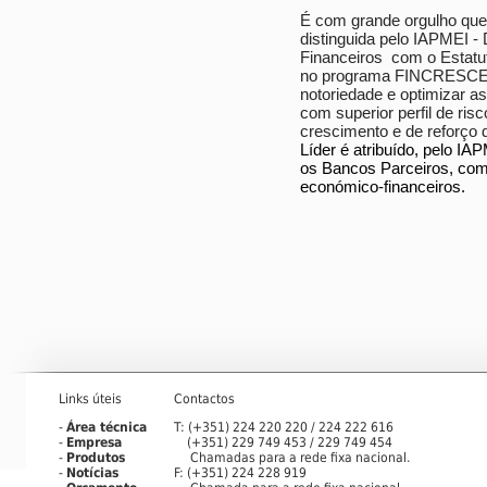
É com grande orgulho que
distinguida pelo IAPMEI -
Financeiros com o Estatut
no programa FINCRESCE, 
notoriedade e optimizar 
com superior perfil de ris
crescimento e de reforço 
Líder é atribuído, pelo I
os Bancos Parceiros, com 
económico-financeiros.
Links úteis
Contactos
-
Área técnica
T: (+351) 224 220 220 / 224 222 616
-
Empresa
(+351) 229 749 453 / 229 749 454
-
Produtos
Chamadas para a rede fixa nacional.
-
Notícias
F: (+351) 224 228 919