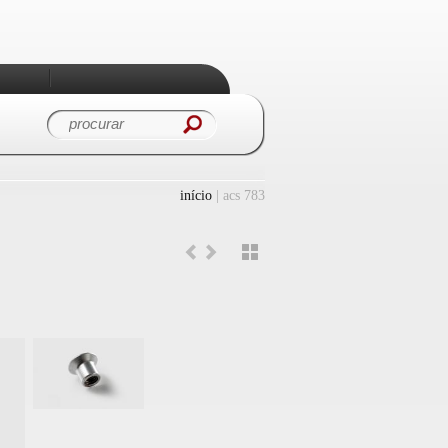
Procurar
Formulário de
procura
início
| acs 783