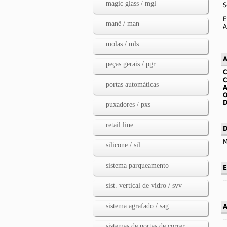
magic glass / mgl
S
E
manê / man
A
molas / mls
A
peças gerais / pgr
portas automáticas
D
puxadores / pxs
retail line
D
M
silicone / sil
sistema parqueamento
E
--
sist. vertical de vidro / svv
sistema agrafado / sag
A
--
sistemas de portas de correr