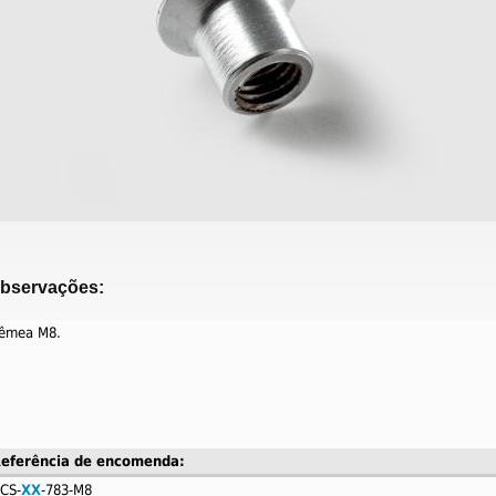
bservações:
êmea M8.
eferência de encomenda:
CS-
XX
-783-M8