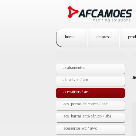
Passar para o conteúdo principal
home
empresa
prod
acabamentos
a
abrasivos / abr
acessórios / acs
acs. portas de correr / apc
acs. barras anti-pânico / aba
acessórios wc / awc