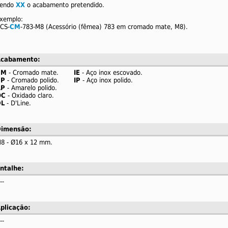
endo
XX
o acabamento pretendido.
xemplo:
CS-
CM
-783-M8 (Acessório (fêmea) 783 em cromado mate, M8).
cabamento:
CM
- Cromado mate.
IE
- Aço inox escovado.
CP
- Cromado polido.
IP
- Aço inox polido.
AP
- Amarelo polido.
OC
- Oxidado claro.
L
- D'Line.
imensão:
8 - Ø16 x 12 mm.
ntalhe:
--
plicação:
--