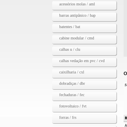
acessórios molas / aml
barras antipânico / bap
batentes / bat
cabine modular / cmd
calhas u / clu
calhas vedação em pvc / cvd
caixilharia / cxl
O
dobradiças / dbr
F
fechaduras / fec
fotovoltaico / fvt
forras / frs
R
A