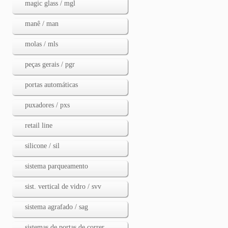
magic glass / mgl
manê / man
molas / mls
peças gerais / pgr
portas automáticas
puxadores / pxs
retail line
silicone / sil
sistema parqueamento
sist. vertical de vidro / svv
sistema agrafado / sag
sistemas de portas de correr