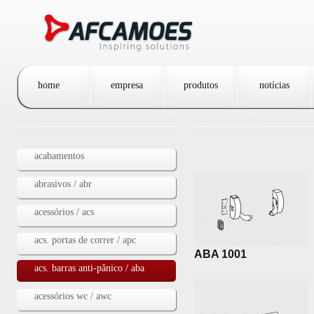
Passar para o conteúdo principal
home
empresa
produtos
notícias
acabamentos
abrasivos / abr
acessórios / acs
acs. portas de correr / apc
ABA 1001
acs. barras anti-pânico / aba
acessórios wc / awc