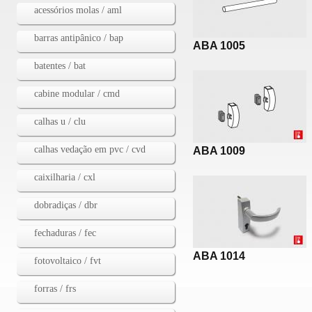
acessórios molas / aml
barras antipânico / bap
ABA 1005
batentes / bat
cabine modular / cmd
calhas u / clu
calhas vedação em pvc / cvd
ABA 1009
caixilharia / cxl
dobradiças / dbr
fechaduras / fec
ABA 1014
fotovoltaico / fvt
forras / frs
Páginas