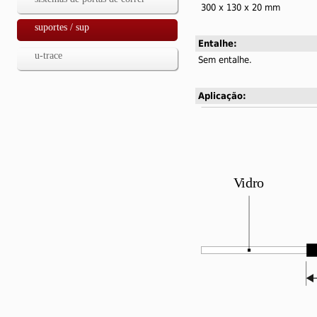
300 x 130 x 20 mm
suportes / sup
Entalhe:
u-trace
Sem entalhe.
Aplicação: