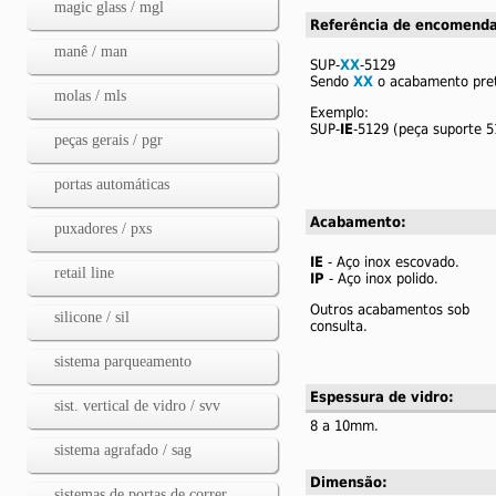
magic glass / mgl
Referência de encomenda
manê / man
SUP-
XX
-5129
Sendo
XX
o acabamento pret
molas / mls
Exemplo:
SUP-
IE
-5129 (peça suporte 5
peças gerais / pgr
portas automáticas
Acabamento:
puxadores / pxs
IE
- Aço inox escovado.
retail line
IP
- Aço inox polido.
Outros acabamentos sob
silicone / sil
consulta.
sistema parqueamento
Espessura de vidro:
sist. vertical de vidro / svv
8 a 10mm.
sistema agrafado / sag
Dimensão:
sistemas de portas de correr