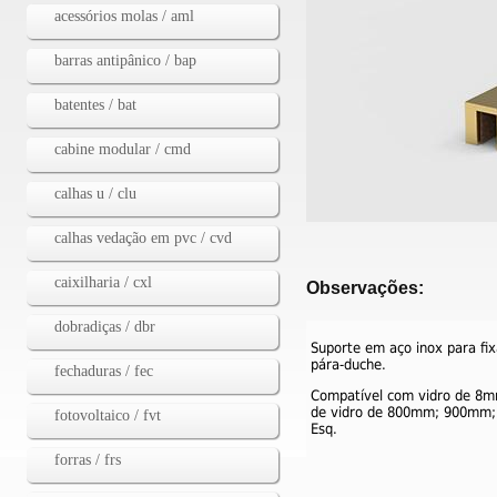
acessórios molas / aml
barras antipânico / bap
batentes / bat
cabine modular / cmd
calhas u / clu
calhas vedação em pvc / cvd
caixilharia / cxl
Observações:
dobradiças / dbr
Suporte em aço inox para fix
pára-duche.
fechaduras / fec
Compatível com vidro de 8m
de vidro de 800mm; 900mm; 
fotovoltaico / fvt
Esq.
forras / frs